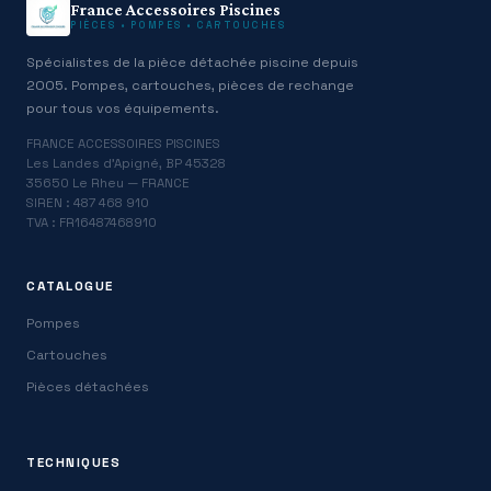
France Accessoires Piscines
PIÈCES • POMPES • CARTOUCHES
Spécialistes de la pièce détachée piscine depuis
2005. Pompes, cartouches, pièces de rechange
pour tous vos équipements.
FRANCE ACCESSOIRES PISCINES
Les Landes d’Apigné, BP 45328
35650 Le Rheu — FRANCE
SIREN : 487 468 910
TVA : FR16487468910
CATALOGUE
Pompes
Cartouches
Pièces détachées
TECHNIQUES