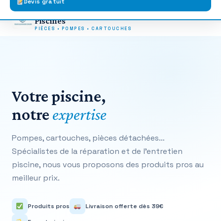
Devis gratuit
Aller
Livraison offerte
dès 39€
Paiement 3x
sans frais
France Accessoires
au
Paiement 100%
sécurisé
Expédition
rapide
Piscines
contenu
PIÈCES • POMPES • CARTOUCHES
Votre piscine,
notre
expertise
Pompes, cartouches, pièces détachées…
Spécialistes de la réparation et de l’entretien
piscine, nous vous proposons des produits pros au
meilleur prix.
Produits pros
Livraison offerte dès 39€