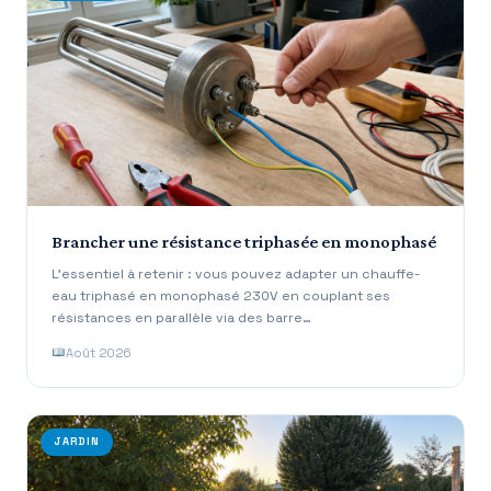
Brancher une résistance triphasée en monophasé
L’essentiel à retenir : vous pouvez adapter un chauffe-
eau triphasé en monophasé 230V en couplant ses
résistances en parallèle via des barre…
Août 2026
JARDIN