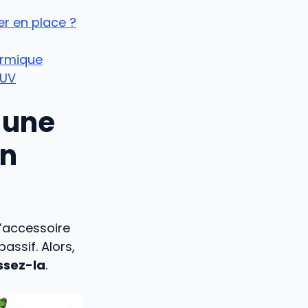
er en place ?
ermique
 UV
 une
en
l’accessoire
ssif. Alors,
issez-la
.