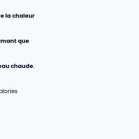
e la chaleur
ormant que
e eau chaude
.
alories