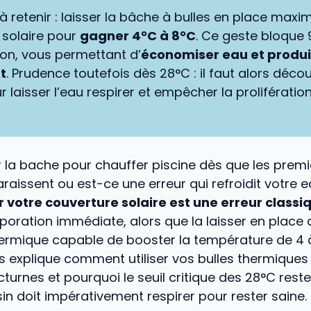
 à retenir : laisser la bâche à bulles en place maxim
solaire pour
gagner 4°C à 8°C
. Ce geste bloque
ion, vous permettant d’
économiser eau et produi
t
. Prudence toutefois dès 28°C : il faut alors décou
 laisser l’eau respirer et empêcher la prolifératio
er la bache pour chauffer piscine dès que les prem
araissent ou est-ce une erreur qui refroidit votre e
er votre couverture solaire est une erreur classi
aporation immédiate, alors que la laisser en plac
ermique capable de booster la température de 4 à
s explique comment utiliser vos bulles thermiques
cturnes et pourquoi le seuil critique des 28°C res
in doit impérativement respirer pour rester saine.