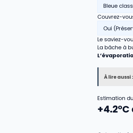
Couvrez-vous 
Le saviez-vou
La bâche à bu
L’évaporati
À lire aussi :
Estimation d
+
4.2
°C 