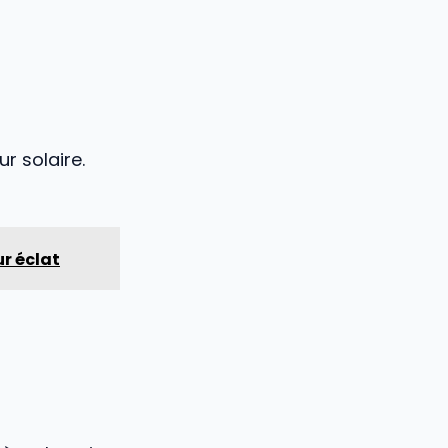
r solaire.
r éclat