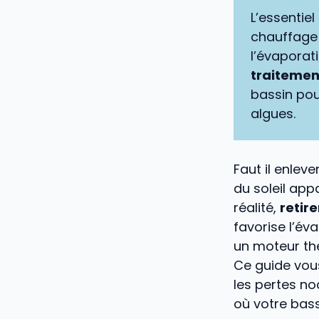
L’essentiel
chauffage 
l’évaporat
traitemen
bassin pour
algues.
Faut il enlev
du soleil app
réalité,
retir
favorise l’év
un moteur th
Ce guide vou
les pertes no
où votre bass