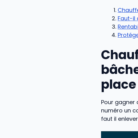
Chauffe
Faut-il
Rentabi
Protége
Chauf
bâche 
place
Pour gagner d
numéro un car
faut il enlev