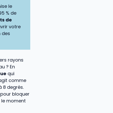
ise le
 95 % de
ts de
vrir votre
n des
iers rayons
au ? En
que
qui
e agit comme
 8 degrés.
 pour bloquer
te le moment