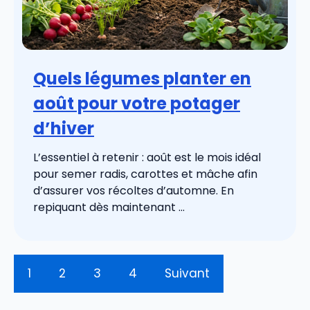
Quels légumes planter en
août pour votre potager
d’hiver
L’essentiel à retenir : août est le mois idéal
pour semer radis, carottes et mâche afin
d’assurer vos récoltes d’automne. En
repiquant dès maintenant ...
1
2
3
4
Suivant