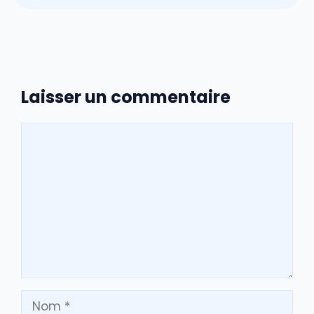
Laisser un commentaire
Commentaire
Nom