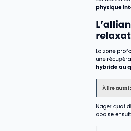
physique in
L’allia
relaxat
La zone prof
une récupérat
hybride au q
À lire aussi :
Nager quoti
apaise ensuit