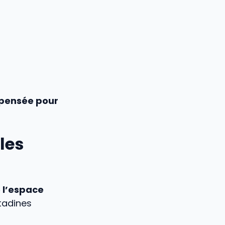
 pensée pour
les
e l’espace
itadines