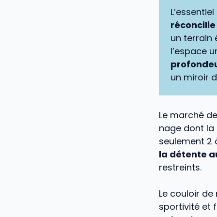
L’essentie
réconcilie
un terrain 
l’espace u
profonde
un miroir d
Le marché de 
nage dont la
seulement 2 à
la détente a
restreints.
Le couloir d
sportivité et 