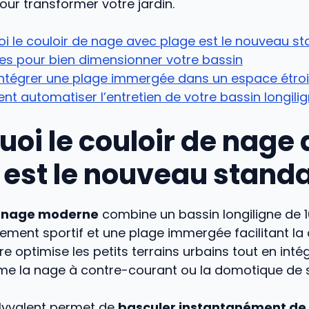
our transformer votre jardin.
i le couloir de nage avec plage est le nouveau s
res pour bien dimensionner votre bassin
’intégrer une plage immergée dans un espace étroi
 automatiser l’entretien de votre bassin longilig
uoi le couloir de nage
 est le nouveau stand
e nage moderne
combine un bassin longiligne de 1
nement sportif et une plage immergée facilitant la 
re optimise les petits terrains urbains tout en inté
e la nage à contre-courant ou la domotique de s
lyvalent permet de
basculer instantanément de l