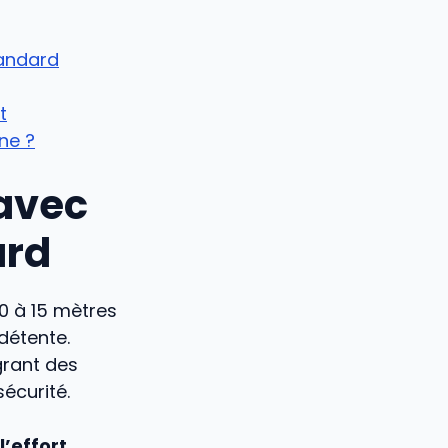
tandard
t
ne ?
 avec
ard
0 à 15 mètres
détente.
grant des
écurité.
’effort