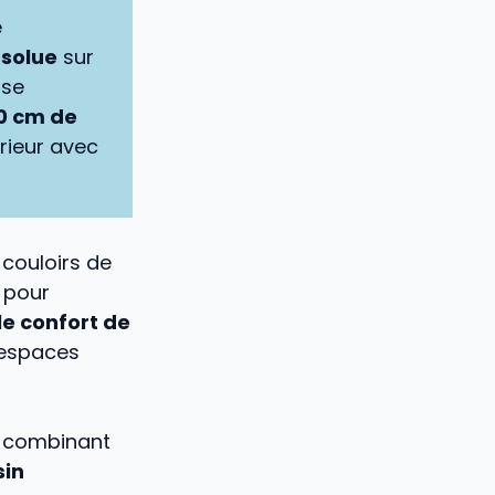
e
bsolue
sur
ise
30 cm de
érieur avec
 couloirs de
 pour
 le confort de
espaces
n combinant
sin