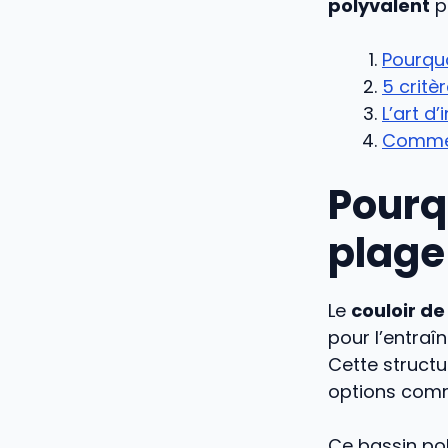
polyvalent
p
Pourquo
5 critè
L’art d
Comment
Pourq
plage
Le
couloir d
pour l’entraî
Cette structu
options comm
Ce bassin po