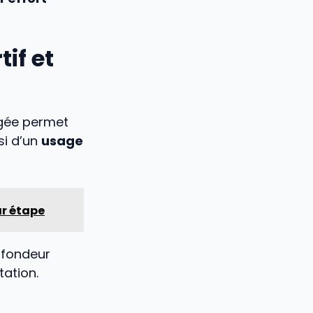
if et
rgée permet
si d’un
usage
ar étape
rofondeur
tation.