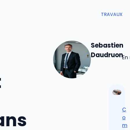
TRAVAUX
Sebastien
Daudruon
En 
t
C
ans
o
m