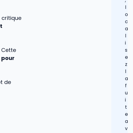
,
l
o
 critique
c
t
a
l
i
 Cette
s
e
 pour
z
l
a
et de
f
u
i
t
e
a
v