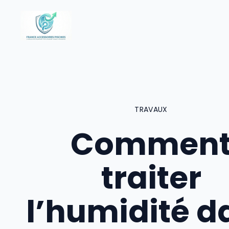
Aller
au
contenu
TRAVAUX
Commen
traiter
l’humidité d