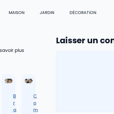
MAISON
JARDIN
DÉCORATION
Laisser un c
savoir plus
Commentaire
B
C
r
o
a
m