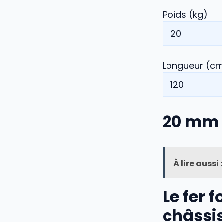
Poids (kg)
Longueur (c
20
mm
À lire aussi :
Le fer 
châssi