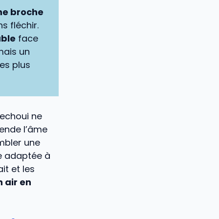
ne broche
 fléchir.
able
face
mais un
es plus
mechoui ne
rende l’âme
mbler une
le adaptée à
it et les
 air en