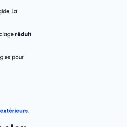
ide. La
yclage
réduit
ngles pour
 extérieurs
.