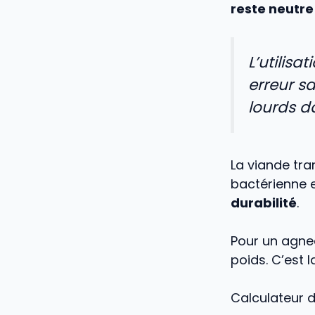
reste neutre
L’utilis
erreur s
lourds d
La viande tra
bactérienne et
durabilité
.
Pour un agnea
poids. C’est 
Calculateur 