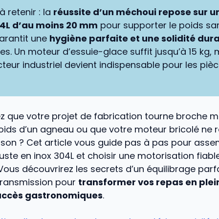
à retenir : la
réussite d’un méchoui repose sur u
04L d’au moins 20 mm
pour supporter le poids sans
arantit une
hygiène parfaite et une solidité dur
s. Un moteur d’essuie-glace suffit jusqu’à 15 kg, 
eur industriel devient indispensable pour les pièc
z que votre projet de fabrication tourne broche 
poids d’un agneau ou que votre moteur bricolé ne 
sson ? Cet article vous guide pas à pas pour asse
uste en inox 304L et choisir une motorisation fiab
Vous découvrirez les secrets d’un équilibrage parfa
transmission pour
transformer vos repas en plein
succès gastronomiques
.