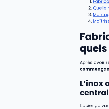
Fabrica
Quelle 
Montage
Maîtrise
Fabri
quels 
Après avoir r
commençant p
L’inox 
centra
L’acier galv