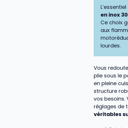
L’essentiel 
en inox 3
Ce choix g
aux flamme
motoréduct
lourdes.
Vous redoute
plie sous le 
en pleine cui
structure rob
vos besoins. 
réglages de 
véritables 