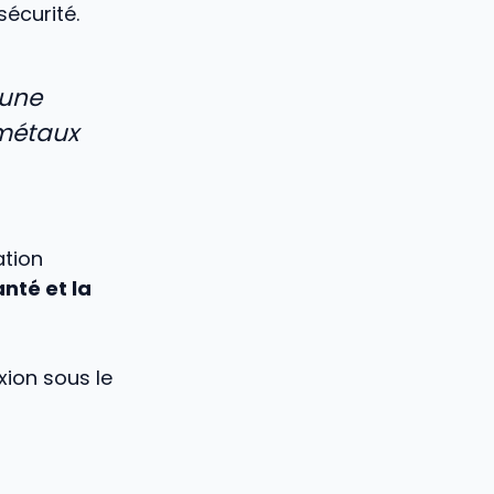
 sécurité.
 une
 métaux
ation
nté et la
xion sous le