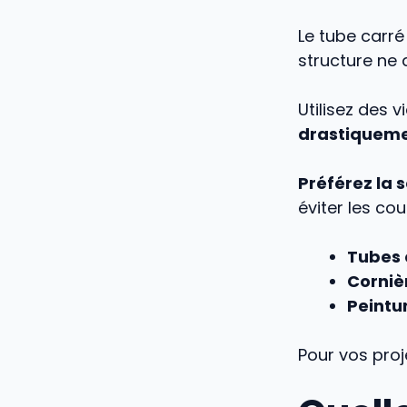
Le tube carré
structure ne 
Utilisez des 
drastiquemen
Préférez la 
éviter les co
Tubes 
Corniè
Peintu
Pour vos proj