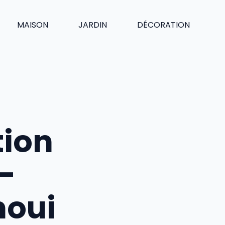
MAISON
JARDIN
DÉCORATION
tion
-
houi