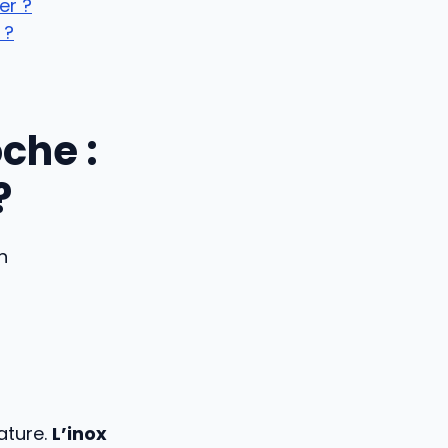
er ?
 ?
che :
?
n
ature.
L’inox