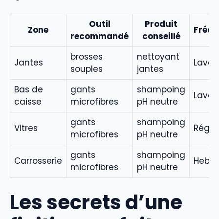
Outil
Produit
Zone
Fréq
recommandé
conseillé
brosses
nettoyant
Jantes
Lava
souples
jantes
Bas de
gants
shampoing
Lava
caisse
microfibres
pH neutre
gants
shampoing
Vitres
Régul
microfibres
pH neutre
gants
shampoing
Carrosserie
Hebd
microfibres
pH neutre
Les secrets d’une