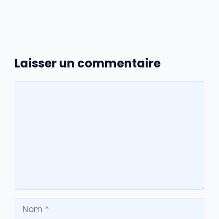
Laisser un commentaire
Commentaire
Nom