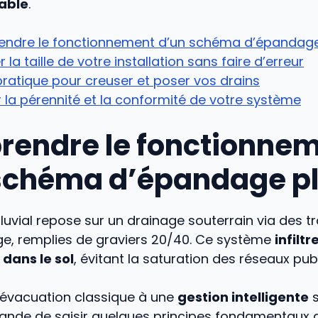
rable
.
ndre le fonctionnement d’un schéma d’épandage
 la taille de votre installation sans faire d’erreur
ratique pour creuser et poser vos drains
 la pérennité et la conformité de votre système
endre le fonctionne
schéma d’épandage pl
uvial repose sur un drainage souterrain via des 
ge, remplies de graviers 20/40. Ce système
infiltr
dans le sol
, évitant la saturation des réseaux publ
 évacuation classique à une
gestion intelligente
s
ande de saisir quelques principes fondamentaux 