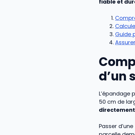
fiable et du
Compre
Calculer
Guide p
Assurer
Compr
d’un 
L’épandage pl
50 cm de lar
directement 
Passer d’une
parcelle dem