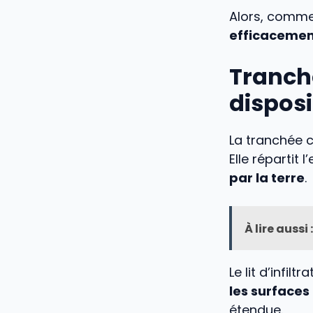
Alors, commen
efficacement
Tranché
disposit
La tranchée c
Elle répartit
par la terre
.
À lire aussi :
Le lit d’infil
les surfaces
étendue.