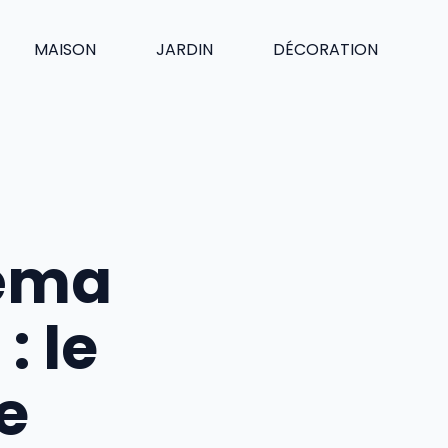
MAISON
JARDIN
DÉCORATION
héma
: le
e