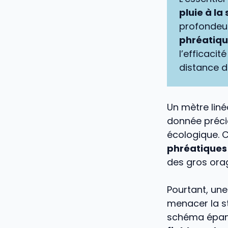
pluie à la
profondeur
phréatiqu
l’efficaci
distance d
Un mètre liné
donnée précie
écologique. 
phréatiques
des gros ora
Pourtant, une
menacer la st
schéma épand