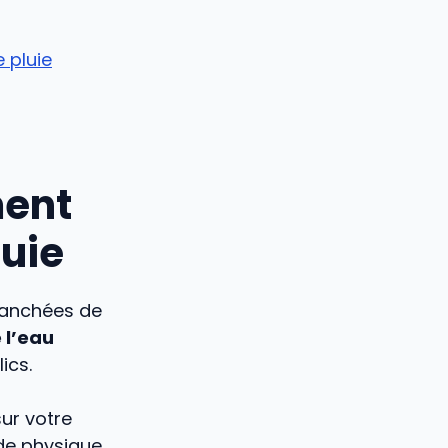
 pluie
ment
uie
tranchées de
e l’eau
ics.
ur votre
de physique