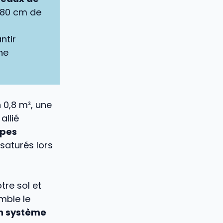
 80 cm de
ntir
ne
n 0,8 m², une
allié
ppes
saturés lors
tre sol et
mble le
n système