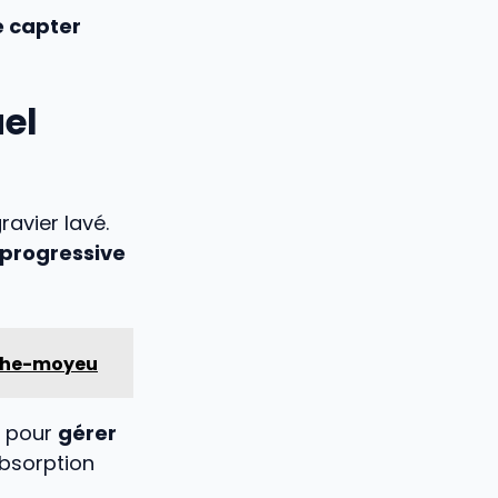
e capter
uel
ravier lavé.
 progressive
che-moyeu
it pour
gérer
bsorption