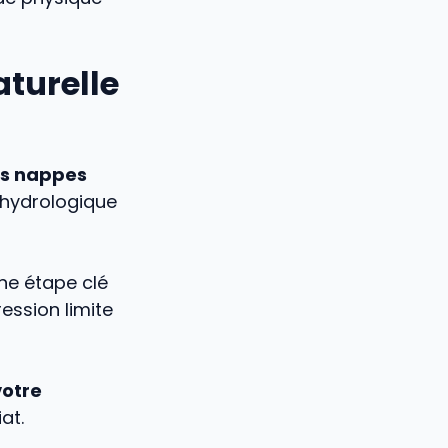
aturelle
es nappes
e hydrologique
une étape clé
ression limite
votre
at.