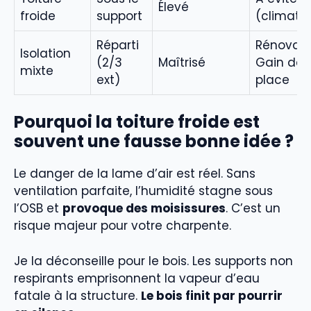
Élevé
froide
support
(climat 
Réparti
Rénovati
Isolation
(2/3
Maîtrisé
Gain de
mixte
ext)
place
Pourquoi la toiture froide est
souvent une fausse bonne idée ?
Le danger de la lame d’air est réel. Sans
ventilation parfaite, l’humidité stagne sous
l’OSB et
provoque des moisissures
. C’est un
risque majeur pour votre charpente.
Je la déconseille pour le bois. Les supports non
respirants emprisonnent la vapeur d’eau
fatale à la structure.
Le bois finit par pourrir