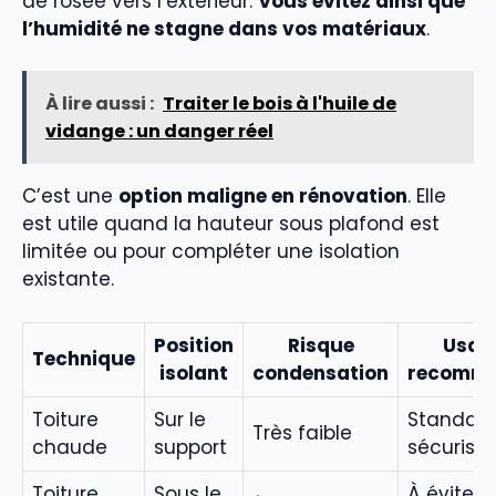
de rosée vers l’extérieur.
Vous évitez ainsi que
l’humidité ne stagne dans vos matériaux
.
À lire aussi :
Traiter le bois à l'huile de
vidange : un danger réel
C’est une
option maligne en rénovation
. Elle
est utile quand la hauteur sous plafond est
limitée ou pour compléter une isolation
existante.
Position
Risque
Usag
Technique
isolant
condensation
recomm
Toiture
Sur le
Standard
Très faible
chaude
support
sécurisé
Toiture
Sous le
À éviter