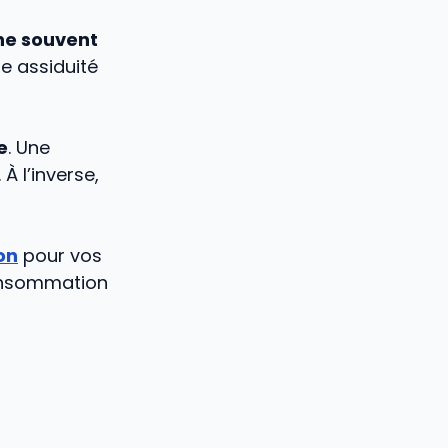
ne souvent
e assiduité
e
. Une
À l’inverse,
on
pour vos
consommation