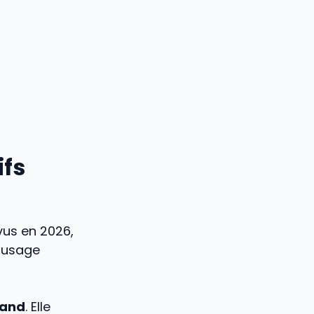
ifs
vus en 2026,
 usage
mand
. Elle