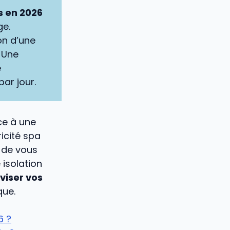
s en 2026
ge.
on d’une
. Une
e
ar jour.
ce à une
ricité spa
 de vous
isolation
iviser vos
que.
6 ?