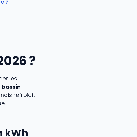
ie ?
 2026 ?
der les
u bassin
ais refroidit
ue.
en kWh