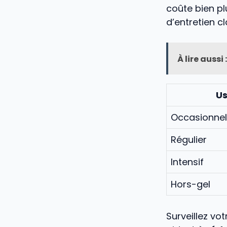
coûte bien p
d’entretien c
À lire aussi :
U
Occasionnel
Régulier
Intensif
Hors-gel
Surveillez vo