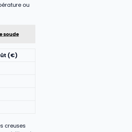
pérature ou
e soude
ût (€)
es creuses