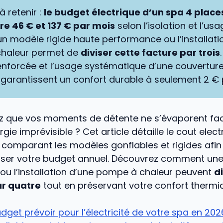
à retenir :
le budget électrique d’un spa 4 place
tre 46 € et 137 € par mois
selon l’isolation et l’usa
r un modèle rigide haute performance ou l’installati
haleur permet de
diviser cette facture par trois
renforcée et l’usage systématique d’une couvertur
garantissent un confort durable à seulement 2 € p
z que vos moments de détente ne s’évaporent fa
gie imprévisible ? Cet article détaille le cout elect
 comparant les modèles gonflables et rigides afin
riser votre budget annuel. Découvrez comment une 
ou l’installation d’une pompe à chaleur peuvent
d
r quatre
tout en préservant votre confort thermi
dget prévoir pour l’électricité de votre spa en 202