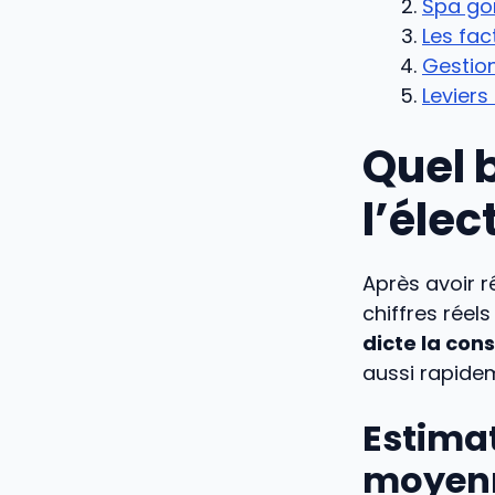
Spa gon
Les fac
Gestion
Leviers
Quel 
l’élec
Après avoir r
chiffres réels
dicte la co
aussi rapidem
Estima
moyenn