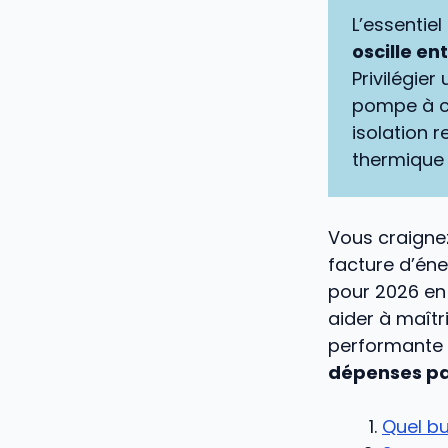
L’essentiel 
oscille en
Privilégie
pompe à c
isolation 
thermique 
Vous craigne
facture d’éner
pour 2026 en
aider à maît
performante 
dépenses pa
Quel bu